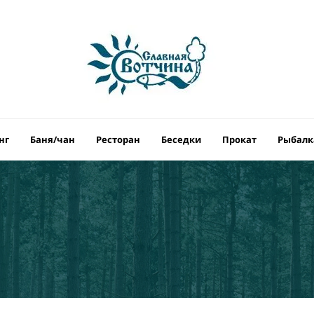
нг
Баня/чан
Ресторан
Беседки
Прокат
Рыбалк